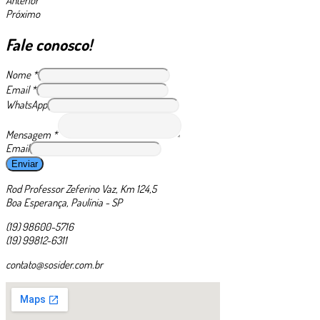
Anterior
Próximo
Fale conosco!
Nome
*
Email
*
WhatsApp
Mensagem
*
Email
Enviar
Rod Professor Zeferino Vaz, Km 124,5
Boa Esperança, Paulínia - SP
(19) 98600-5716
(19) 99812-6311
contato@sosider.com.br