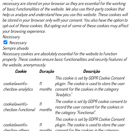
necessary are stored on your browser as they are essential for the working
of basic functionalities of the website. We also use third-party cookies that
help us analyze and understand how you use this website. These cookies will
be stored in your browser only with your consent. You also have the option to
opt-out of these cookies. But opting out of some of these cookies may affect
your browsing experience.
Necessary
Necessary
Sempre ativado
Necessary cookies are absolutely essential for the website to function
properly. These cookies ensure basic functionalities and security features of
the website, anonymously.
Cookie
Duração
Descrição
This cookie is set by GDPR Cookie Consent
cookielawinfo-
11
plugin. The cookie is used to store the user
checbox-analytics
months
consent for the cookies in the category
"Analytics".
The cookie is set by GDPR cookie consent to
cookielawinfo-
11
record the user consent for the cookies in
checbox-functional
months
the category "Functional".
This cookie is set by GDPR Cookie Consent
cookielawinfo-
11
plugin. The cookie is used to store the user
checbox-others
months
consent for the cookies in the category