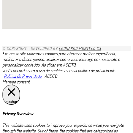
1xbet
1хбет казахстан
1xbet-com
gacha life porn
https://pin-up.ua/
1xbet kz
1x
https://valorbets.com.br
скачать пин ап казино
zkittlez strain uk
1х бет
betvisa
скачать пин ап на ios
pinup casino
glory casino скачать
888starz скачать
minniebet
1хбет
niks india porn videos
complilation
1хбет официальный сайт
https://esim-plans.com/esim-egypt/
moonwin
zheetos
edibles uk
https://casino-betano.com.br/es/
лото клуб ио
avonbook.ru
1 win
1xbet giriş indir
1xbet mobi az
1xbet link
1xbet trực tuyến
1xbet ilovasini yuklash
dk7 สล็อต
loto37
lotoclub
valor bet
moonwin
jeetcity casino
казино vavada
casino trực tuyến 1xbet
1xbet
1xbet ทางเข้า
1xbet
lotoclub
Rtbet casino
1xbet зеркало
melbet
1xbet
1xbet
bouderland bound
BoostWin казино
1xbet скачать
© COPYRIGHT - DEVELOPED BY
LEONARDO MONTELO CS
Em nosso site utilizamos cookies para oferecer melhor experiência,
melhorar o desempenho, analisar como você interage em nosso site e
personalizar conteúdo. Ao clicar em ACEITO,
você concorda com o uso de cookies e nossa política de privacidade.
Política de Privacidade
ACEITO
Manage consent
Fechar
Privacy Overview
This website uses cookies to improve your experience while you navigate
through the website. Out of these, the cookies that are categorized as