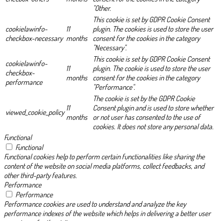
"Other.
This cookie is set by GDPR Cookie Consent
cookielawinfo-
11
plugin. The cookies is used to store the user
checkbox-necessary
months
consent for the cookies in the category
"Necessary".
This cookie is set by GDPR Cookie Consent
cookielawinfo-
11
plugin. The cookie is used to store the user
checkbox-
months
consent for the cookies in the category
performance
"Performance".
The cookie is set by the GDPR Cookie
11
Consent plugin and is used to store whether
viewed_cookie_policy
months
or not user has consented to the use of
cookies. It does not store any personal data.
Functional
Functional
Functional cookies help to perform certain functionalities like sharing the
content of the website on social media platforms, collect feedbacks, and
other third-party features.
Performance
Performance
Performance cookies are used to understand and analyze the key
performance indexes of the website which helps in delivering a better user