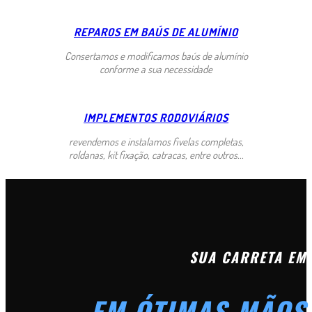
REPAROS EM BAÚS DE ALUMÍNIO
Consertamos e modificamos baús de alumínio
conforme a sua necessidade
IMPLEMENTOS RODOVIÁRIOS
revendemos e instalamos fivelas completas,
roldanas, kit fixação, catracas, entre outros...
SUA CARRETA EM
EM ÓTIMAS MÃOS