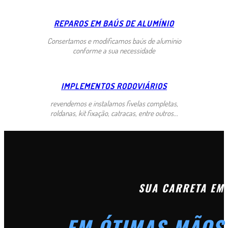
REPAROS EM BAÚS DE ALUMÍNIO
Consertamos e modificamos baús de alumínio
conforme a sua necessidade
IMPLEMENTOS RODOVIÁRIOS
revendemos e instalamos fivelas completas,
roldanas, kit fixação, catracas, entre outros...
SUA CARRETA EM
EM ÓTIMAS MÃOS