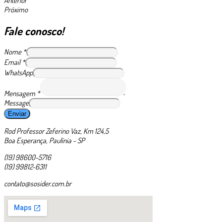
Anterior
Próximo
Fale conosco!
Nome
*
Email
*
WhatsApp
Mensagem
*
Message
Enviar
Rod Professor Zeferino Vaz, Km 124,5
Boa Esperança, Paulínia - SP
(19) 98600-5716
(19) 99812-6311
contato@sosider.com.br