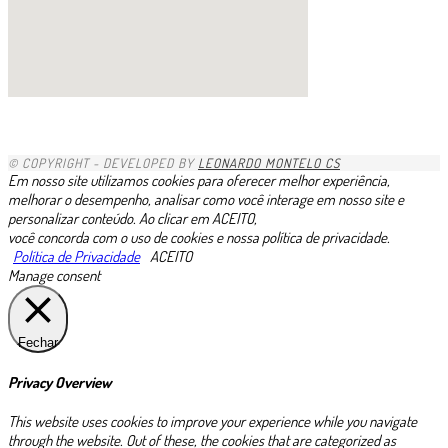
1xbet
1хбет казахстан
1xbet-com
gacha life porn
https://pin-up.ua/
1xbet kz
1x
https://valorbets.com.br
скачать пин ап казино
zkittlez strain uk
1х бет
betvisa
скачать пин ап на ios
pinup casino
glory casino скачать
888starz скачать
minniebet
1хбет
niks india porn videos
complilation
1хбет официальный сайт
https://esim-plans.com/esim-egypt/
moonwin
zheetos
edibles uk
https://casino-betano.com.br/es/
лото клуб ио
avonbook.ru
1 win
1xbet giriş indir
1xbet mobi az
1xbet link
1xbet trực tuyến
1xbet ilovasini yuklash
dk7 สล็อต
loto37
lotoclub
valor bet
moonwin
jeetcity casino
казино vavada
casino trực tuyến 1xbet
1xbet
1xbet ทางเข้า
1xbet
lotoclub
Rtbet casino
1xbet зеркало
melbet
1xbet
1xbet
bouderland bound
BoostWin казино
1xbet скачать
© COPYRIGHT - DEVELOPED BY
LEONARDO MONTELO CS
Em nosso site utilizamos cookies para oferecer melhor experiência,
melhorar o desempenho, analisar como você interage em nosso site e
personalizar conteúdo. Ao clicar em ACEITO,
você concorda com o uso de cookies e nossa política de privacidade.
Política de Privacidade
ACEITO
Manage consent
Fechar
Privacy Overview
This website uses cookies to improve your experience while you navigate
through the website. Out of these, the cookies that are categorized as