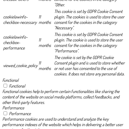
"Other.
This cookie is set by GDPR Cookie Consent
cookielawinfo-
11
plugin. The cookies is used to store the user
checkbox-necessary
months
consent for the cookies in the category
"Necessary".
This cookie is set by GDPR Cookie Consent
cookielawinfo-
11
plugin. The cookie is used to store the user
checkbox-
months
consent for the cookies in the category
performance
"Performance".
The cookie is set by the GDPR Cookie
11
Consent plugin and is used to store whether
viewed_cookie_policy
months
or not user has consented to the use of
cookies. It does not store any personal data.
Functional
Functional
Functional cookies help to perform certain functionalities like sharing the
content of the website on social media platforms, collect feedbacks, and
other third-party features.
Performance
Performance
Performance cookies are used to understand and analyze the key
performance indexes of the website which helps in delivering a better user