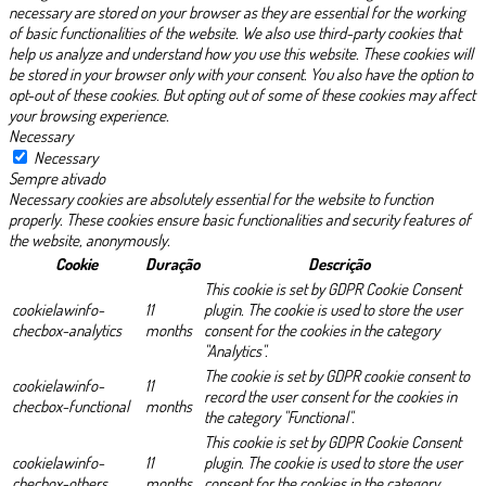
necessary are stored on your browser as they are essential for the working
of basic functionalities of the website. We also use third-party cookies that
help us analyze and understand how you use this website. These cookies will
be stored in your browser only with your consent. You also have the option to
opt-out of these cookies. But opting out of some of these cookies may affect
your browsing experience.
Necessary
Necessary
Sempre ativado
Necessary cookies are absolutely essential for the website to function
properly. These cookies ensure basic functionalities and security features of
the website, anonymously.
Cookie
Duração
Descrição
This cookie is set by GDPR Cookie Consent
cookielawinfo-
11
plugin. The cookie is used to store the user
checbox-analytics
months
consent for the cookies in the category
"Analytics".
The cookie is set by GDPR cookie consent to
cookielawinfo-
11
record the user consent for the cookies in
checbox-functional
months
the category "Functional".
This cookie is set by GDPR Cookie Consent
cookielawinfo-
11
plugin. The cookie is used to store the user
checbox-others
months
consent for the cookies in the category