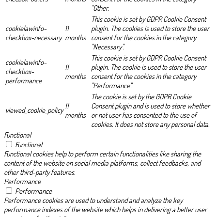
"Other.
This cookie is set by GDPR Cookie Consent
cookielawinfo-
11
plugin. The cookies is used to store the user
checkbox-necessary
months
consent for the cookies in the category
"Necessary".
This cookie is set by GDPR Cookie Consent
cookielawinfo-
11
plugin. The cookie is used to store the user
checkbox-
months
consent for the cookies in the category
performance
"Performance".
The cookie is set by the GDPR Cookie
11
Consent plugin and is used to store whether
viewed_cookie_policy
months
or not user has consented to the use of
cookies. It does not store any personal data.
Functional
Functional
Functional cookies help to perform certain functionalities like sharing the
content of the website on social media platforms, collect feedbacks, and
other third-party features.
Performance
Performance
Performance cookies are used to understand and analyze the key
performance indexes of the website which helps in delivering a better user