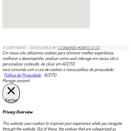
1xbet
1хбет казахстан
1xbet-com
gacha life porn
https://pin-up.ua/
1xbet kz
1x
https://valorbets.com.br
скачать пин ап казино
zkittlez strain uk
1х бет
betvisa
скачать пин ап на ios
pinup casino
glory casino скачать
888starz скачать
minniebet
1хбет
niks india porn videos
complilation
1хбет официальный сайт
https://esim-plans.com/esim-egypt/
moonwin
zheetos
edibles uk
https://casino-betano.com.br/es/
лото клуб ио
avonbook.ru
1 win
1xbet giriş indir
1xbet mobi az
1xbet link
1xbet trực tuyến
1xbet ilovasini yuklash
dk7 สล็อต
loto37
lotoclub
valor bet
moonwin
jeetcity casino
казино vavada
casino trực tuyến 1xbet
1xbet
1xbet ทางเข้า
1xbet
lotoclub
Rtbet casino
1xbet зеркало
melbet
1xbet
1xbet
bouderland bound
BoostWin казино
1xbet скачать
© COPYRIGHT - DEVELOPED BY
LEONARDO MONTELO CS
Em nosso site utilizamos cookies para oferecer melhor experiência,
melhorar o desempenho, analisar como você interage em nosso site e
personalizar conteúdo. Ao clicar em ACEITO,
você concorda com o uso de cookies e nossa política de privacidade.
Política de Privacidade
ACEITO
Manage consent
Fechar
Privacy Overview
This website uses cookies to improve your experience while you navigate
through the website. Out of these, the cookies that are categorized as