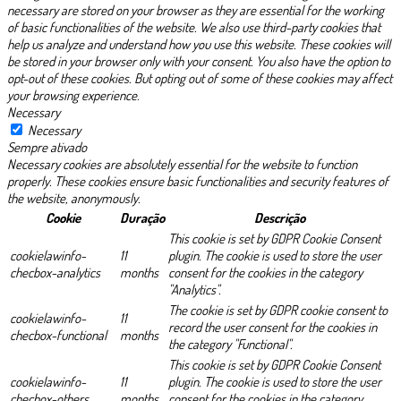
necessary are stored on your browser as they are essential for the working
of basic functionalities of the website. We also use third-party cookies that
help us analyze and understand how you use this website. These cookies will
be stored in your browser only with your consent. You also have the option to
opt-out of these cookies. But opting out of some of these cookies may affect
your browsing experience.
Necessary
Necessary
Sempre ativado
Necessary cookies are absolutely essential for the website to function
properly. These cookies ensure basic functionalities and security features of
the website, anonymously.
Cookie
Duração
Descrição
This cookie is set by GDPR Cookie Consent
cookielawinfo-
11
plugin. The cookie is used to store the user
checbox-analytics
months
consent for the cookies in the category
"Analytics".
The cookie is set by GDPR cookie consent to
cookielawinfo-
11
record the user consent for the cookies in
checbox-functional
months
the category "Functional".
This cookie is set by GDPR Cookie Consent
cookielawinfo-
11
plugin. The cookie is used to store the user
checbox-others
months
consent for the cookies in the category