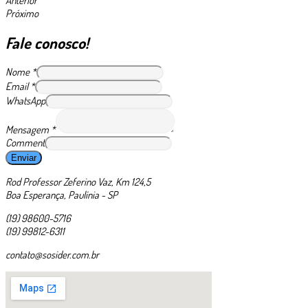
Anterior
Próximo
Fale conosco!
Nome
*
Email
*
WhatsApp
Mensagem
*
Comment
Enviar
Rod Professor Zeferino Vaz, Km 124,5
Boa Esperança, Paulínia - SP
(19) 98600-5716
(19) 99812-6311
contato@sosider.com.br